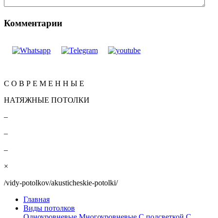
Комментарии
Вернуться
КОНТАКТЫ
С О В Р Е М Е Н Н Ы Е
НАТЯЖНЫЕ ПОТОЛКИ
–
–
–
×
/vidy-potolkov/akusticheskie-potolki/
Главная
Виды потолков
Одноуровневые
Многоуровневые
С подсветкой
С