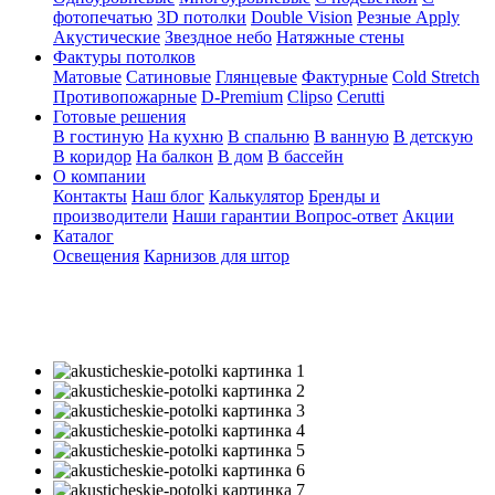
фотопечатью
3D потолки
Double Vision
Резные Apply
Акустические
Звездное небо
Натяжные стены
Фактуры потолков
Матовые
Сатиновые
Глянцевые
Фактурные
Cold Stretch
Противопожарные
D-Premium
Clipso
Cerutti
Готовые решения
В гостиную
На кухню
В спальню
В ванную
В детскую
В коридор
На балкон
В дом
В бассейн
О компании
Контакты
Наш блог
Калькулятор
Бренды и
производители
Наши гарантии
Вопрос-ответ
Акции
Каталог
Освещения
Карнизов для штор