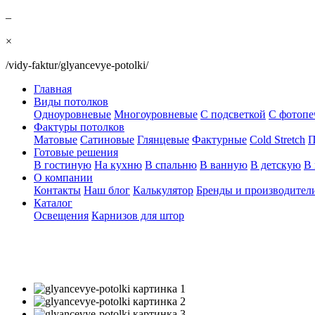
–
×
/vidy-faktur/glyancevye-potolki/
Главная
Виды потолков
Одноуровневые
Многоуровневые
С подсветкой
С фотопе
Фактуры потолков
Матовые
Сатиновые
Глянцевые
Фактурные
Cold Stretch
П
Готовые решения
В гостиную
На кухню
В спальню
В ванную
В детскую
В 
О компании
Контакты
Наш блог
Калькулятор
Бренды и производител
Каталог
Освещения
Карнизов для штор