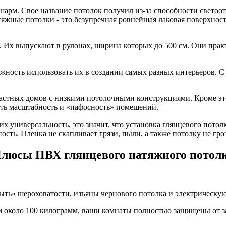
шарм. Свое название потолок получил из-за способности светоо
яжные потолки - это безупречная ровнейшая лаковая поверхност
 Их выпускают в рулонах, ширина которых до 500 см. Они прак
ожность использовать их в создании самых разных интерьеров.
астных домов с низкими потолочными конструкциями. Кроме это
нуть масштабность и «пафосность» помещений.
 универсальность, это значит, что установка глянцевого потол
ость. Пленка не скапливает грязи, пыли, а также потолку не гро
люсы ПВХ глянцевого натяжного потол
ыть» шероховатости, изъяны чернового потолка и электрическу
ом около 100 килограмм, ваши комнаты полностью защищены от з