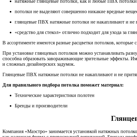
натяжные глянцевые потолки, как и любые ПВХ потолки
потолки не выделяют совершенно никакие вредные вещест
глянцевые ПВХ натяжные потолки не накапливают и не п
«средство для стекол» отлично подходит для ухода за г
В ассортименте имеются разные расцветки потолков, которые 
При установке глянцевых потолков можно устанавливать разну
способна образовать завораживающие зрительные эффекты. Им
и сложных дизайнерских задумок.
Глянцевые ПВХ натяжные потолки не накапливают и не притяг
Для правильного подбора потолка поможет материал:
Технические характеристики полотен
Бренды и производители
Глянце
Компания «Маэстро» занимается установкой натяжных потолко
как надежная фирма с превосходной репутацией. Бригада профе