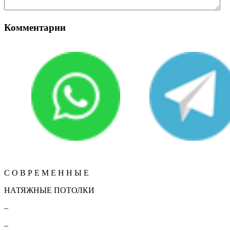
Комментарии
Вернуться
КОНТАКТЫ
С О В Р Е М Е Н Н Ы Е
НАТЯЖНЫЕ ПОТОЛКИ
–
–