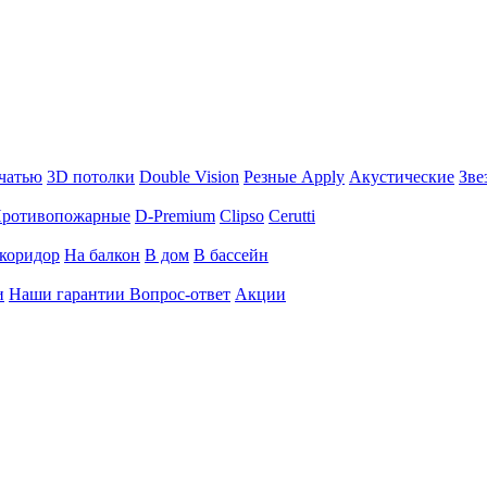
чатью
3D потолки
Double Vision
Резные Apply
Акустические
Зве
ротивопожарные
D-Premium
Clipso
Cerutti
коридор
На балкон
В дом
В бассейн
и
Наши гарантии
Вопрос-ответ
Акции