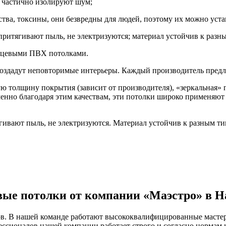
 частично изолируют шум;
ва, токсины, они безвредны для людей, поэтому их можно устан
ритягивают пыль, не электризуются; материал устойчив к разны
лянцевыми ПВХ потолками.
создадут неповторимые интерьеры. Каждый производитель предла
ю толщину покрытия (зависит от производителя), «зеркальная»
енно благодаря этим качествам, эти потолки широко применяют
ивают пыль, не электризуются. Материал устойчив к разным ти
вые потолки от компании «Маэстро» в Н
в. В нашей команде работают высококвалифицированные мастер
ссионалов нашей компании работает строго и согласно нормам к