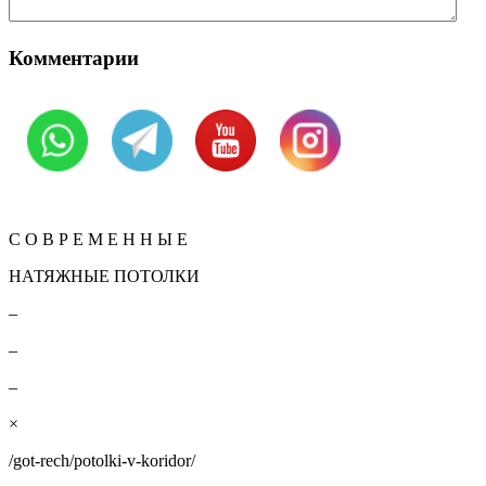
Комментарии
Вернуться
КОНТАКТЫ
С О В Р Е М Е Н Н Ы Е
НАТЯЖНЫЕ ПОТОЛКИ
–
–
–
×
/got-rech/potolki-v-koridor/