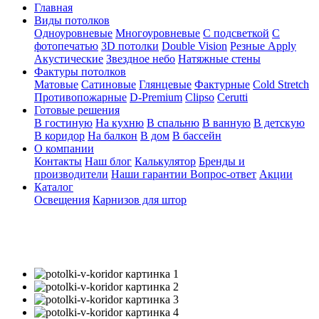
Главная
Виды потолков
Одноуровневые
Многоуровневые
С подсветкой
С
фотопечатью
3D потолки
Double Vision
Резные Apply
Акустические
Звездное небо
Натяжные стены
Фактуры потолков
Матовые
Сатиновые
Глянцевые
Фактурные
Cold Stretch
Противопожарные
D-Premium
Clipso
Cerutti
Готовые решения
В гостиную
На кухню
В спальню
В ванную
В детскую
В коридор
На балкон
В дом
В бассейн
О компании
Контакты
Наш блог
Калькулятор
Бренды и
производители
Наши гарантии
Вопрос-ответ
Акции
Каталог
Освещения
Карнизов для штор