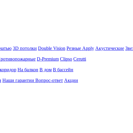
чатью
3D потолки
Double Vision
Резные Apply
Акустические
Зве
ротивопожарные
D-Premium
Clipso
Cerutti
коридор
На балкон
В дом
В бассейн
и
Наши гарантии
Вопрос-ответ
Акции