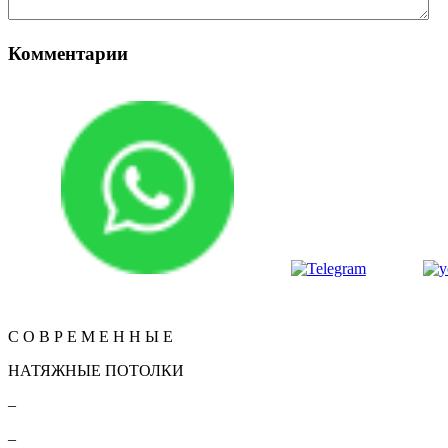
Комментарии
Вернуться
КОНТАКТЫ
С О В Р Е М Е Н Н Ы Е
НАТЯЖНЫЕ ПОТОЛКИ
–
–