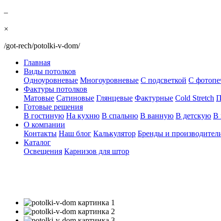
–
×
/got-rech/potolki-v-dom/
Главная
Виды потолков
Одноуровневые
Многоуровневые
С подсветкой
С фотопе
Фактуры потолков
Матовые
Сатиновые
Глянцевые
Фактурные
Cold Stretch
П
Готовые решения
В гостиную
На кухню
В спальню
В ванную
В детскую
В 
О компании
Контакты
Наш блог
Калькулятор
Бренды и производител
Каталог
Освещения
Карнизов для штор