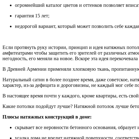
огромнейший каталог цветов и оттенков позволяет вписа
гарантия 15 лет;
недорогой вариант, который может позволить себе каждая
Если протянуть руку истории, принцип и идея натяжных потол
амфитеатрами чтобы защитить его зрителей от различных атмо
негодность, его меняли на новое. Вскоре эта идея перекочевал
В Древней Армении применяли хлопковую ткань, пропитанную м
Натуральный сатин в более позднее время, даже советское, н
характер, из-за дефицита и дороговизны, не каждый мог себе п
В настоящее время почти у каждого, кроме квартиры, есть сво
Какие потолки подойдут лучше? Натяжной потолок лучше бет
Плюсы натяжных конструкций в доме:
скрывает все неровности бетонного основания, образует
усадка дома не вредит натяжной поверхности, соответств