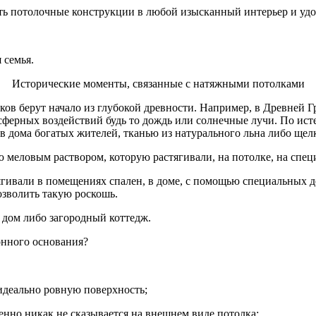
ть потолочные конструкции в любой изысканный интерьер и удо
 семья.
Исторические моменты, связанные с натяжными потолками
ков берут начало из глубокой древности. Например, в Древней 
сферных воздействий будь то дождь или солнечные лучи. По ис
а в дома богатых жителей, тканью из натурального льна либо щел
еловым раствором, которую растягивали, на потолке, на специ
атягивали в помещениях спален, в доме, с помощью специальных
озволить такую роскошь.
й дом либо загородный коттедж.
онного основания?
 идеально ровную поверхность;
енно никак не сказывается на внешнем виде потолка;